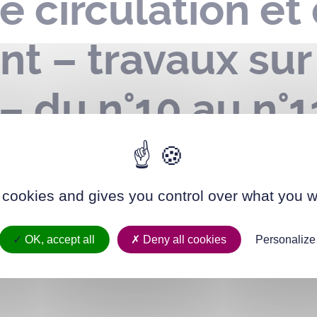
e circulation et
t – travaux sur
 – du n°10 au n°
16 juin au 04 ju
 cookies and gives you control over what you w
OK, accept all
Deny all cookies
Personalize