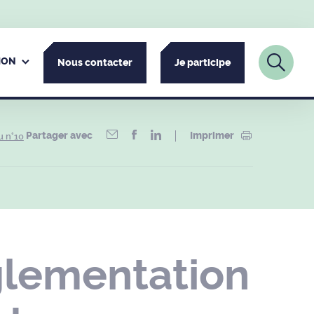
ION
Nous contacter
Je participe
Partager avec
Imprimer
u n°10
glementation