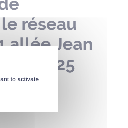
 de
 le réseau
11 allée Jean
illet 2025
ant to activate