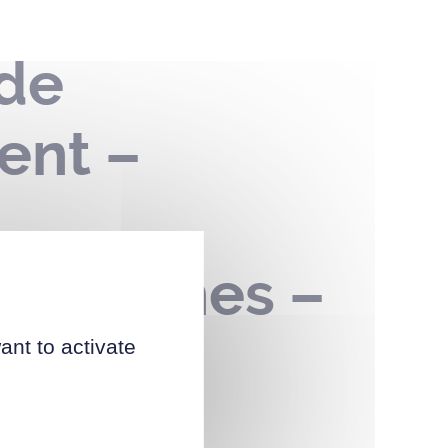
 de
ent –
Avranches –
ant to activate