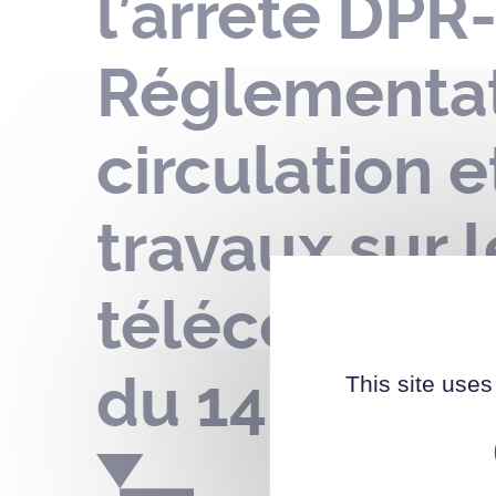
l’arrêté DPR
Réglementat
circulation 
travaux sur 
télécommuni
du 14 au 27 
This site uses