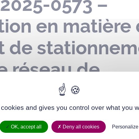
-2025-0573 –
ion en matière
et de stationnem
le réseau de
cation – rue d’
juin 2025
 cookies and gives you control over what you w
OK, accept all
Deny all cookies
Personalize