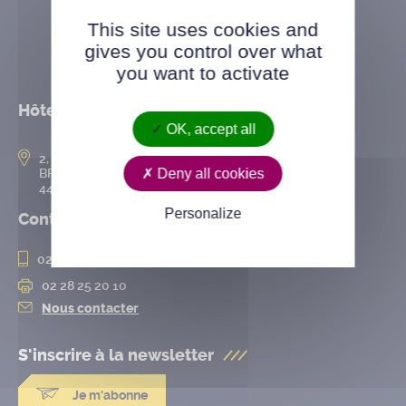
This site uses cookies and
gives you control over what
you want to activate
Hôtel de ville
OK, accept all
2, rue de l’Hôtel-de-Ville
Deny all cookies
BP 50167
44802 Saint-Herblain cedex
Personalize
Contact
02 28 25 20 00
02 28 25 20 10
Nous contacter
S'inscrire à la
newsletter
Je m'abonne