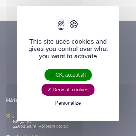
This site uses cookies and
gives you control over what
you want to activate
OK, accept all
Deny all cookies
Hôtel de ville
Personalize
2, rue de l’Hôtel-de-Ville
BP 50167
44802 Saint-Herblain cedex