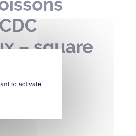
oissons
– CDC
ux – square
2025
ant to activate