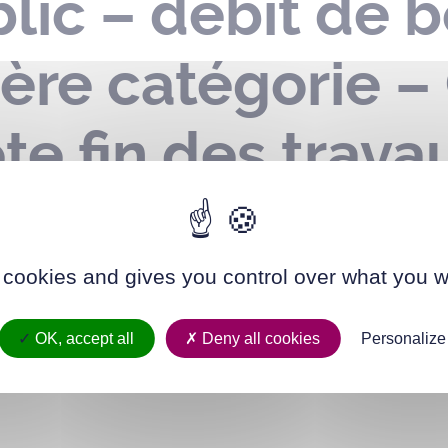
ic – débit de b
ère catégorie 
te fin des trava
– le 09 juillet 
 cookies and gives you control over what you w
OK, accept all
Deny all cookies
Personalize