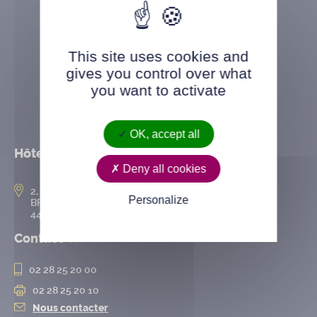
This site uses cookies and
gives you control over what
you want to activate
OK, accept all
Hôtel de ville
Deny all cookies
2, rue de l’Hôtel-de-Ville
Personalize
BP 50167
44802 Saint-Herblain cedex
Contact
02 28 25 20 00
02 28 25 20 10
Nous contacter