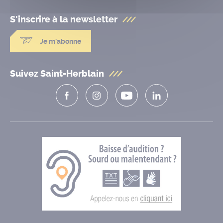
S'inscrire à la
newsletter
Je m'abonne
Suivez Saint-Herblain