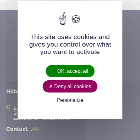
This site uses cookies and
gives you control over what
you want to activate
OK, accept all
Deny all cookies
Hôtel de ville
Personalize
2, rue de l’Hôtel-de-Ville
BP 50167
44802 Saint-Herblain cedex
Contact