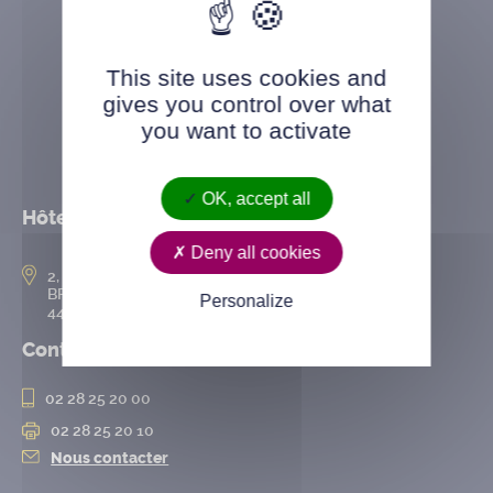
This site uses cookies and
gives you control over what
you want to activate
OK, accept all
Hôtel de ville
Deny all cookies
2, rue de l’Hôtel-de-Ville
BP 50167
Personalize
44802 Saint-Herblain cedex
Contact
02 28 25 20 00
02 28 25 20 10
Nous contacter