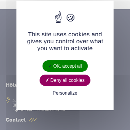
This site uses cookies and
gives you control over what
you want to activate
OK, accept all
Deny all cookies
Hôtel de ville
Personalize
2, rue de l’Hôtel-de-Ville
BP 50167
44802 Saint-Herblain cedex
Contact