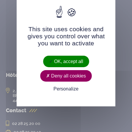
This site uses cookies and
gives you control over what
you want to activate
OK, accept all
Hôtel de ville
Deny all cookies
Personalize
2, rue de l’Hôtel-de-Ville
BP 50167
44802 Saint-Herblain cedex
Contact
02 28 25 20 00
02 28 25 20 10