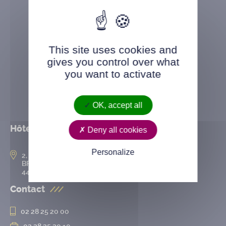
This site uses cookies and
gives you control over what
you want to activate
OK, accept all
Hôtel de ville
Deny all cookies
Personalize
2, rue de l’Hôtel-de-Ville
BP 50167
44802 Saint-Herblain cedex
Contact
02 28 25 20 00
02 28 25 20 10