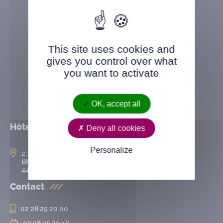
This site uses cookies and
gives you control over what
you want to activate
OK, accept all
Hôtel de ville
Deny all cookies
Personalize
2, rue de l’Hôtel-de-Ville
BP 50167
44802 Saint-Herblain cedex
Contact
02 28 25 20 00
02 28 25 20 10