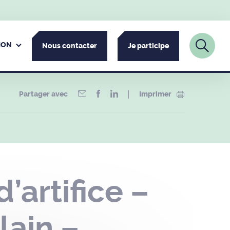
ION
Nous contacter
Je participe
Partager avec
Imprimer
’artifice –
lain –