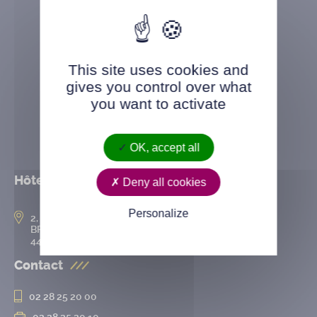
This site uses cookies and
gives you control over what
you want to activate
OK, accept all
Hôtel de ville
Deny all cookies
Personalize
2, rue de l’Hôtel-de-Ville
BP 50167
44802 Saint-Herblain cedex
Contact
02 28 25 20 00
02 28 25 20 10