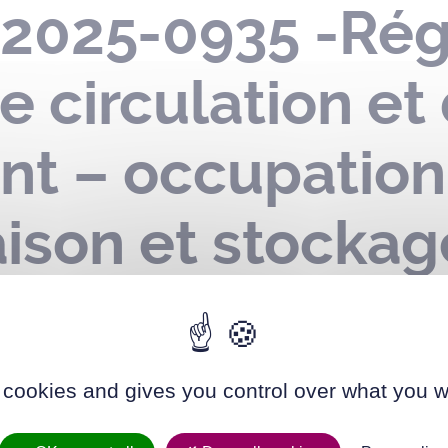
R-2025-0935 -Ré
e circulation et
nt – occupatio
raison et stocka
parkings groupe
rue de Tillay – 
 cookies and gives you control over what you w