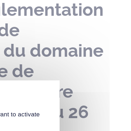
glementation
 de
n du domaine
ge de
 scolaire
du 09 au 26
ant to activate