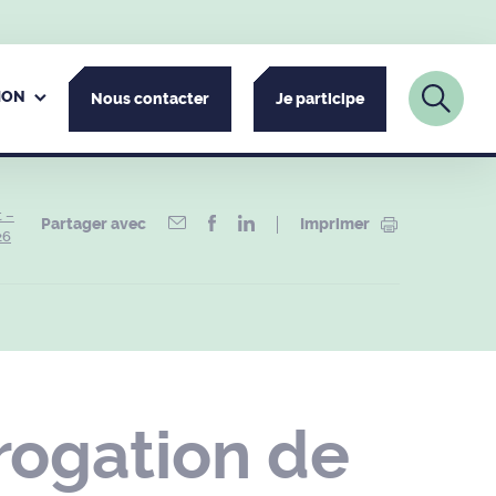
ION
Nous contacter
Je participe
t –
Partager avec
Imprimer
26
rogation de