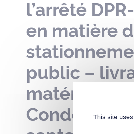
l’arrêté DP
en matière d
stationneme
public – liv
matériaux – 
Condorcet – 
This site uses