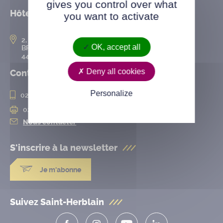
gives you control over what
Hôtel de ville
you want to activate
2, rue de l’Hôtel-de-Ville
OK, accept all
BP 50167
44802 Saint-Herblain cedex
Deny all cookies
Contact
Personalize
02 28 25 20 00
02 28 25 20 10
Nous contacter
S'inscrire à la
newsletter
Je m'abonne
Suivez Saint-Herblain