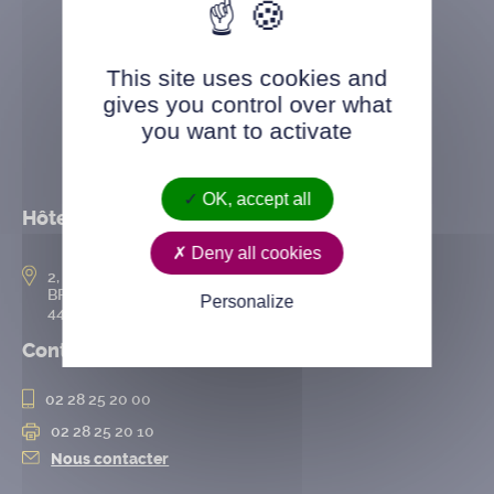
This site uses cookies and
gives you control over what
you want to activate
OK, accept all
Hôtel de ville
Deny all cookies
2, rue de l’Hôtel-de-Ville
BP 50167
Personalize
44802 Saint-Herblain cedex
Contact
02 28 25 20 00
02 28 25 20 10
Nous contacter