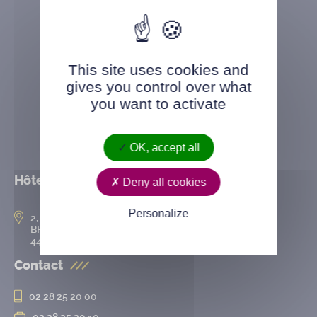
This site uses cookies and
gives you control over what
you want to activate
OK, accept all
Hôtel de ville
Deny all cookies
Personalize
2, rue de l’Hôtel-de-Ville
BP 50167
44802 Saint-Herblain cedex
Contact
02 28 25 20 00
02 28 25 20 10