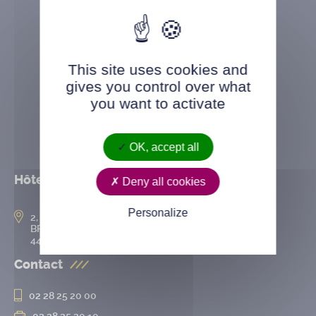
This site uses cookies and
gives you control over what
you want to activate
OK, accept all
Hôtel de ville
Deny all cookies
Personalize
2, rue de l’Hôtel-de-Ville
BP 50167
44802 Saint-Herblain cedex
Contact
02 28 25 20 00
02 28 25 20 10