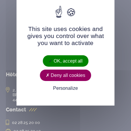
This site uses cookies and
gives you control over what
you want to activate
OK, accept all
Hôtel de ville
Deny all cookies
Personalize
2, rue de l’Hôtel-de-Ville
BP 50167
44802 Saint-Herblain cedex
Contact
02 28 25 20 00
02 28 25 20 10