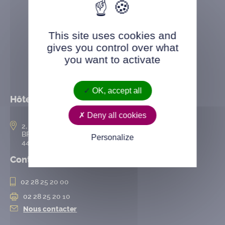
This site uses cookies and
gives you control over what
you want to activate
OK, accept all
Hôtel de ville
Deny all cookies
2, rue de l’Hôtel-de-Ville
BP 50167
Personalize
44802 Saint-Herblain cedex
Contact
02 28 25 20 00
02 28 25 20 10
Nous contacter