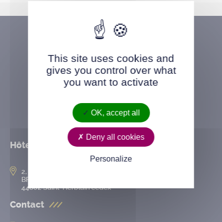
This site uses cookies and
gives you control over what
you want to activate
OK, accept all
Deny all cookies
Hôtel de ville
Personalize
2, rue de l’Hôtel-de-Ville
BP 50167
44802 Saint-Herblain cedex
Contact