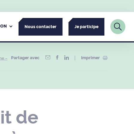
ION
Nous contacter
Je participe
Partager avec
Imprimer
ne –
it de