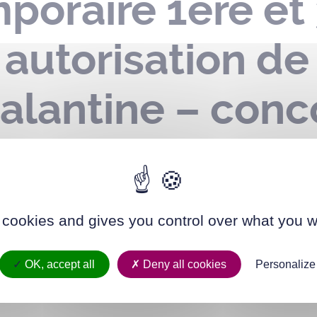
mporaire 1ère e
 autorisation de
alantine – conc
uitation – le 
 cookies and gives you control over what you w
OK, accept all
Deny all cookies
Personalize