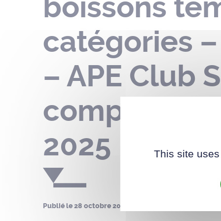
boissons te
catégories –
– APE Club S
complet d’éq
2025
This site uses
Publié le
28 octobre 2025