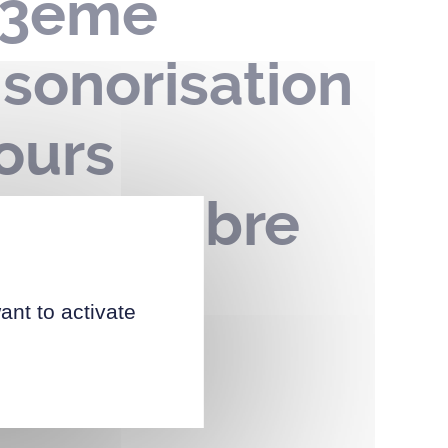
t 3ème
 sonorisation
ours
02 novembre
ant to activate