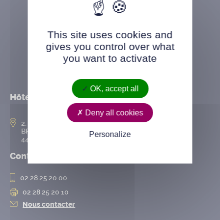
This site uses cookies and
gives you control over what
you want to activate
OK, accept all
Hôtel de ville
Deny all cookies
2, rue de l’Hôtel-de-Ville
BP 50167
Personalize
44802 Saint-Herblain cedex
Contact
02 28 25 20 00
02 28 25 20 10
Nous contacter