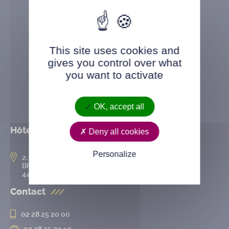
This site uses cookies and
gives you control over what
you want to activate
OK, accept all
Hôtel de ville
Deny all cookies
Personalize
2, rue de l’Hôtel-de-Ville
BP 50167
44802 Saint-Herblain cedex
Contact
02 28 25 20 00
02 28 25 20 10