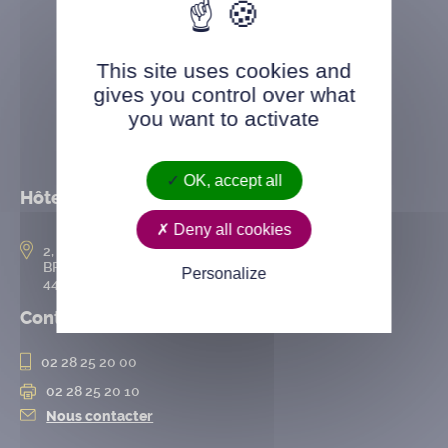
This site uses cookies and
gives you control over what
you want to activate
OK, accept all
Hôtel de ville
Deny all cookies
2, rue de l’Hôtel-de-Ville
BP 50167
Personalize
44802 Saint-Herblain cedex
Contact
02 28 25 20 00
02 28 25 20 10
Nous contacter