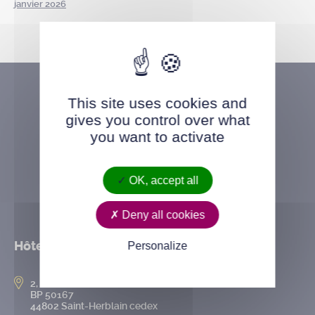
janvier 2026
This site uses cookies and
gives you control over what
you want to activate
OK, accept all
Deny all cookies
Hôtel de ville
Personalize
2, rue de l’Hôtel-de-Ville
BP 50167
44802 Saint-Herblain cedex