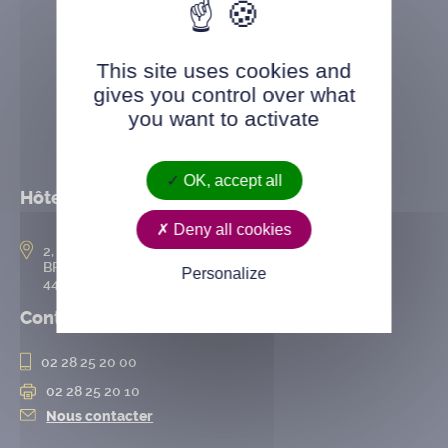
This site uses cookies and
gives you control over what
you want to activate
OK, accept all
Hôtel de ville
Deny all cookies
2, rue de l’Hôtel-de-Ville
BP 50167
Personalize
44802 Saint-Herblain cedex
Contact
02 28 25 20 00
02 28 25 20 10
Nous contacter