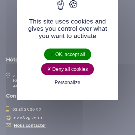
This site uses cookies and
gives you control over what
you want to activate
OK, accept all
Hôtel de ville
Deny all cookies
2, rue de l’Hôtel-de-Ville
BP 50167
Personalize
44802 Saint-Herblain cedex
Contact
02 28 25 20 00
02 28 25 20 10
Nous contacter