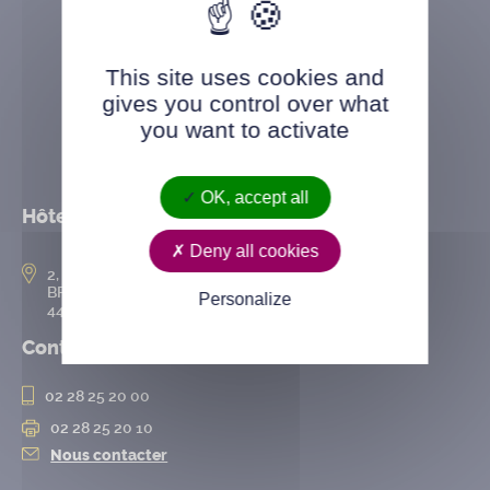
This site uses cookies and
gives you control over what
you want to activate
OK, accept all
Hôtel de ville
Deny all cookies
2, rue de l’Hôtel-de-Ville
BP 50167
Personalize
44802 Saint-Herblain cedex
Contact
02 28 25 20 00
02 28 25 20 10
Nous contacter