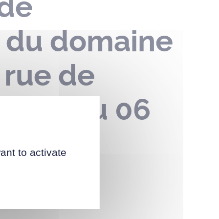
 de
n du domaine
 rue de
du 05 au 06
ant to activate