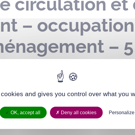
e circulation et
nt – occupatio
ménagement – 5
e 31 janvier et 
 cookies and gives you control over what you w
OK, accept all
Deny all cookies
Personalize