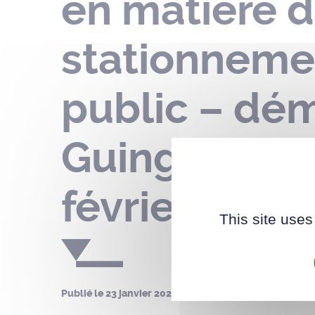
en matière d
stationneme
public – dé
Guingamp – l
février 2026
This site uses
Publié le
23 janvier 2026