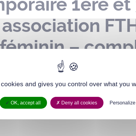
mporaire 1ère e
 association FTH
féminin – compl
nnière – le 08 
 cookies and gives you control over what you w
OK, accept all
Deny all cookies
Personalize