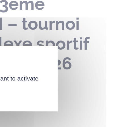
t 3ème
 – tournoi
exe sportif
mars 2026
ant to activate