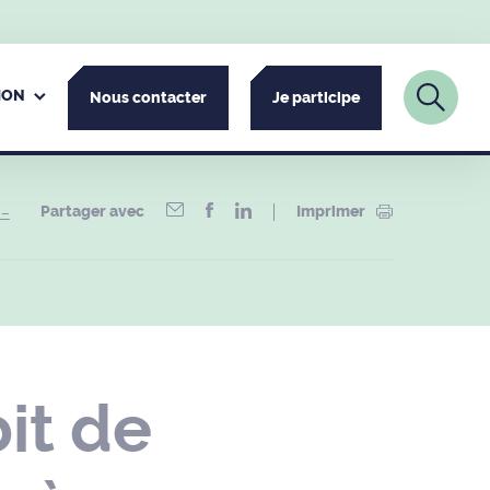
ION
Nous contacter
Je participe
Partager avec
Imprimer
 –
it de