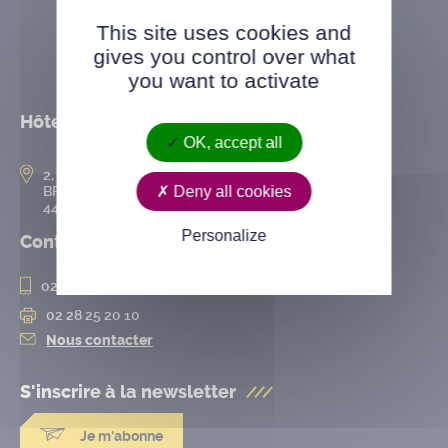
This site uses cookies and
gives you control over what
you want to activate
Hôtel de ville
OK, accept all
2, rue de l’Hôtel-de-Ville
Deny all cookies
BP 50167
44802 Saint-Herblain cedex
Personalize
Contact
02 28 25 20 00
02 28 25 20 10
Nous contacter
S'inscrire à la
newsletter
Je m'abonne