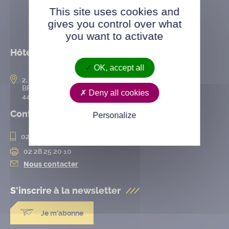
This site uses cookies and
gives you control over what
you want to activate
Hôtel de ville
OK, accept all
2, rue de l’Hôtel-de-Ville
BP 50167
Deny all cookies
44802 Saint-Herblain cedex
Contact
Personalize
02 28 25 20 00
02 28 25 20 10
Nous contacter
S'inscrire à la
newsletter
Je m'abonne