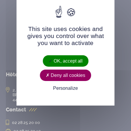
This site uses cookies and
gives you control over what
you want to activate
OK, accept all
Hôtel de ville
Deny all cookies
Personalize
2, rue de l’Hôtel-de-Ville
BP 50167
44802 Saint-Herblain cedex
Contact
02 28 25 20 00
02 28 25 20 10