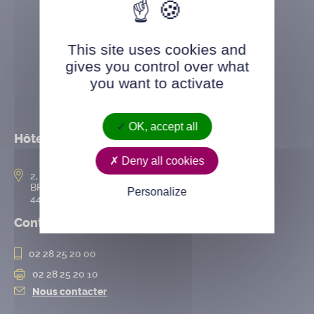
This site uses cookies and
gives you control over what
you want to activate
OK, accept all
Hôtel de ville
Deny all cookies
2, rue de l’Hôtel-de-Ville
BP 50167
Personalize
44802 Saint-Herblain cedex
Contact
02 28 25 20 00
02 28 25 20 10
Nous contacter