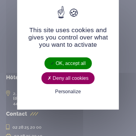
This site uses cookies and
gives you control over what
you want to activate
OK, accept all
Hôtel de ville
Deny all cookies
Personalize
2, rue de l’Hôtel-de-Ville
BP 50167
44802 Saint-Herblain cedex
Contact
02 28 25 20 00
02 28 25 20 10