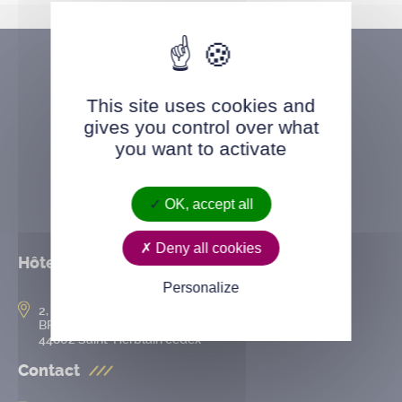
This site uses cookies and
gives you control over what
you want to activate
OK, accept all
Deny all cookies
Hôtel de ville
Personalize
2, rue de l’Hôtel-de-Ville
BP 50167
44802 Saint-Herblain cedex
Contact