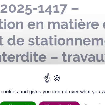
-2025-1417 –
ion en matière
et de stationnem
nterdite – travau
– avenue Colona
é – avenue du Q
 cookies and gives you control over what you w