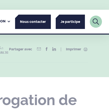
ION
Nous contacter
Je participe
t –
Partager avec
Imprimer
 au 30
rogation de