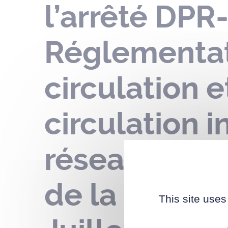
l’arrêté DPR
Réglementat
circulation 
circulation i
réseau AEP 
de la Libert
This site uses