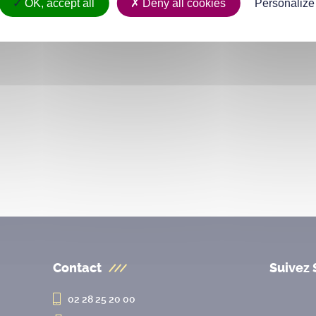
07 mars au 30 av
OK, accept all
Deny all cookies
Personalize
Contact
Suivez 
02 28 25 20 00