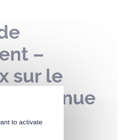
 de
ent –
x sur le
c – avenue
uatorze
ant to activate