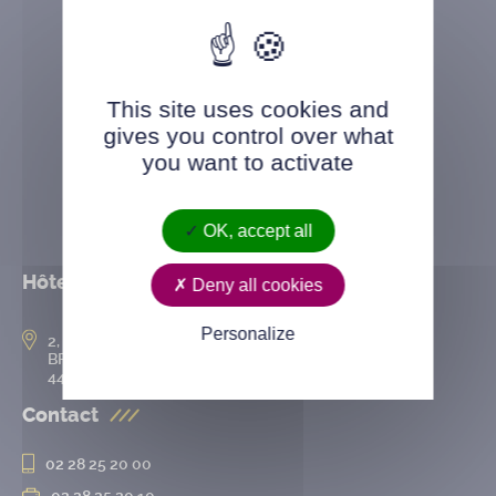
This site uses cookies and
gives you control over what
you want to activate
OK, accept all
Hôtel de ville
Deny all cookies
Personalize
2, rue de l’Hôtel-de-Ville
BP 50167
44802 Saint-Herblain cedex
Contact
02 28 25 20 00
02 28 25 20 10