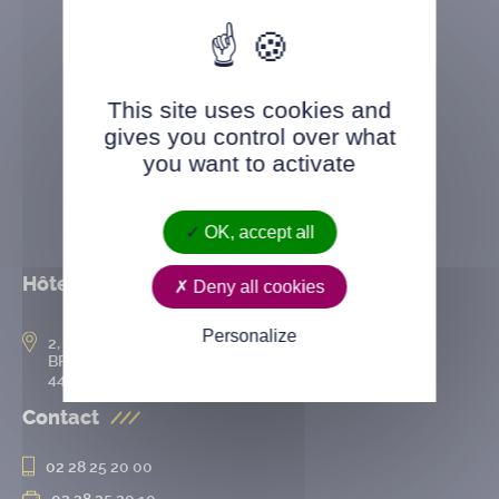
This site uses cookies and
gives you control over what
you want to activate
OK, accept all
Hôtel de ville
Deny all cookies
Personalize
2, rue de l’Hôtel-de-Ville
BP 50167
44802 Saint-Herblain cedex
Contact
02 28 25 20 00
02 28 25 20 10