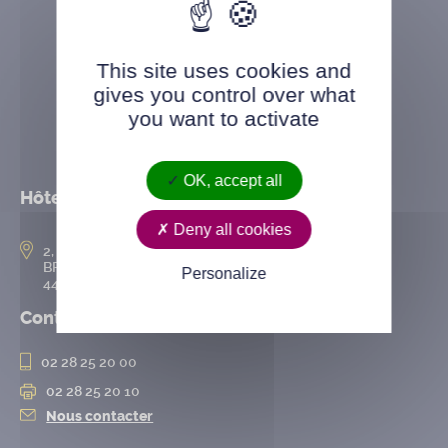
This site uses cookies and
gives you control over what
you want to activate
OK, accept all
Hôtel de ville
Deny all cookies
2, rue de l’Hôtel-de-Ville
BP 50167
Personalize
44802 Saint-Herblain cedex
Contact
02 28 25 20 00
02 28 25 20 10
Nous contacter