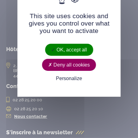
This site uses cookies and
gives you control over what
you want to activate
Hôtel de ville
OK, accept all
Deny all cookies
2, rue de l’Hôtel-de-Ville
BP 50167
44802 Saint-Herblain cedex
Personalize
Contact
02 28 25 20 00
02 28 25 20 10
Nous contacter
S'inscrire à la
newsletter