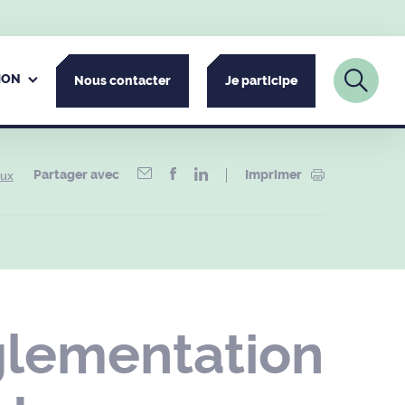
ION
Nous contacter
Je participe
Partager avec
Imprimer
aux
glementation