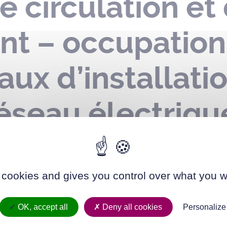
e circulation et
nt – occupatio
aux d’installati
réseau électriqu
rtif du Vigneau
vril 2026
 cookies and gives you control over what you w
OK, accept all
Deny all cookies
Personalize