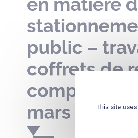
en matière d
stationneme
public – trav
coffrets de 
complexe spo
mars au 30 a
This site uses