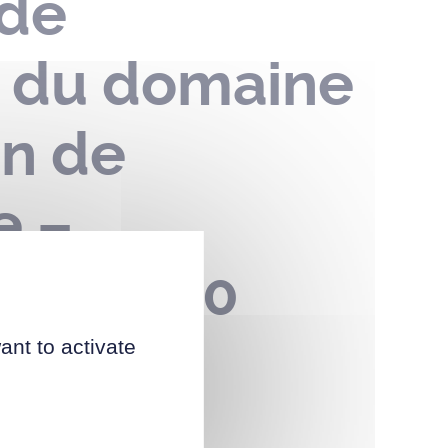
 de
n du domaine
on de
e –
 – du 30
ant to activate