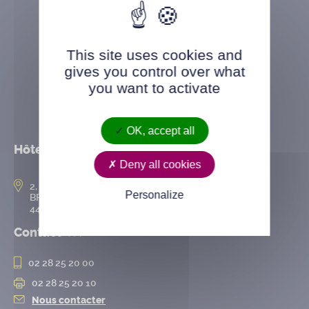
This site uses cookies and
gives you control over what
you want to activate
OK, accept all
Hôtel de ville
Deny all cookies
2, rue de l’Hôtel-de-Ville
Personalize
BP 50167
44802 Saint-Herblain cedex
Contact
02 28 25 20 00
02 28 25 20 10
Nous contacter