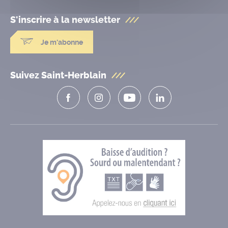
S'inscrire à la
newsletter
Je m'abonne
Suivez Saint-Herblain