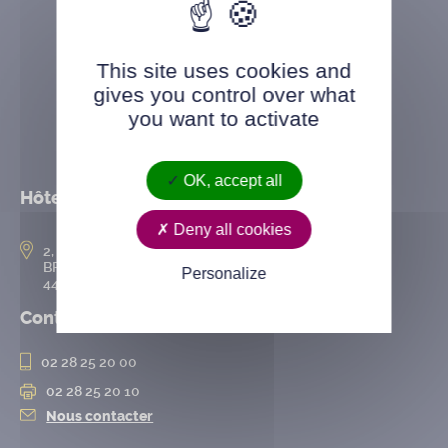
This site uses cookies and
gives you control over what
you want to activate
OK, accept all
Hôtel de ville
Deny all cookies
2, rue de l’Hôtel-de-Ville
BP 50167
Personalize
44802 Saint-Herblain cedex
Contact
02 28 25 20 00
02 28 25 20 10
Nous contacter