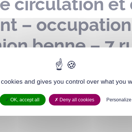
e circulation et
nt – occupatio
ion benne – 7 r
 10 au 19 avril 
 cookies and gives you control over what you w
OK, accept all
Deny all cookies
Personalize