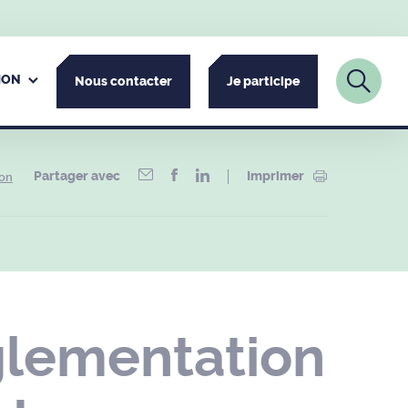
ION
Nous contacter
Je participe
Partager avec
Imprimer
ion
glementation