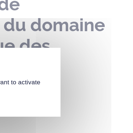
 de
n du domaine
ue des
2026
ant to activate