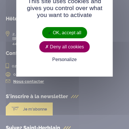
This site uses cookies and
gives you control over what
you want to activate
Hôtel de ville
OK, accept all
2, rue de l’Hôtel-de-Ville
BP 50167
44802 Saint-Herblain cedex
Deny all cookies
Contact
Personalize
02 28 25 20 00
02 28 25 20 10
Nous contacter
S'inscrire à la
newsletter
Je m'abonne
Suivez Saint-Herblain