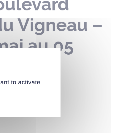
boulevard
du Vigneau –
mai au 05
ant to activate