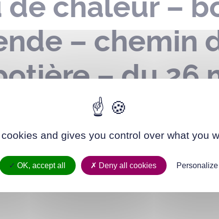
u de chaleur – 
lende – chemin 
botière – du 26 
 cookies and gives you control over what you w
OK, accept all
Deny all cookies
Personalize