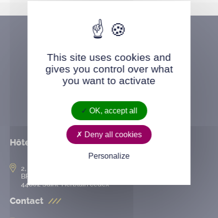
This site uses cookies and
gives you control over what
you want to activate
OK, accept all
Deny all cookies
Hôtel de ville
Personalize
2, rue de l’Hôtel-de-Ville
BP 50167
44802 Saint-Herblain cedex
Contact